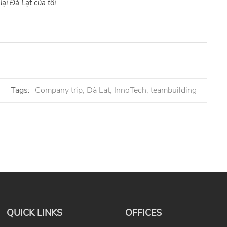
ại Đà Lạt của tôi
Tags:
Company trip
Đà Lạt
InnoTech
teambuilding
QUICK LINKS
OFFICES