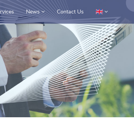
rvices
News
Contact Us