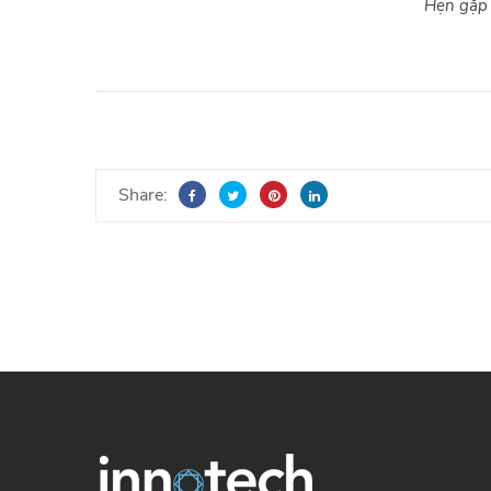
Hẹn gặp l
Share: